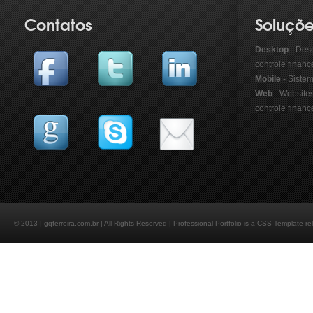
Contatos
Soluçõ
Desktop
- Des
controle financ
Mobile
- Sistem
Web
- Website
controle financ
© 2013 | gqferreira.com.br | All Rights Reserved | Professional Portfolio is a CSS Template